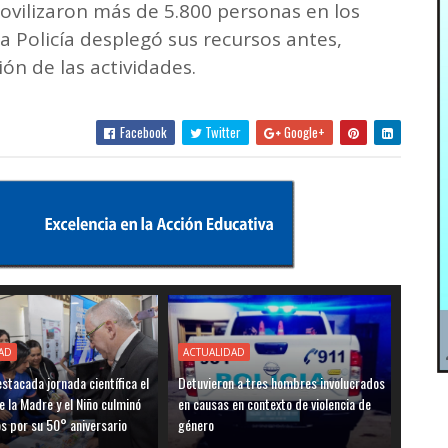
ovilizaron más de 5.800 personas en los
la Policía desplegó sus recursos antes,
ón de las actividades.
Facebook
Twitter
Google+
AD
ACTUALIDAD
stacada jornada científica el
Detuvieron a tres hombres involucrados
e la Madre y el Niño culminó
en causas en contexto de violencia de
os por su 50° aniversario
género