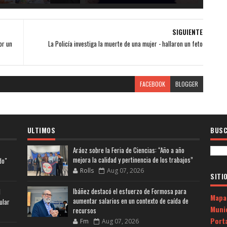
SIGUIENTE
or un
La Policía investiga la muerte de una mujer - hallaron un feto
FACEBOOK
BLOGGER
ULTIMOS
BUSC
Aráoz sobre la Feria de Ciencias: “Año a año
mejora la calidad y pertinencia de los trabajos”
do"
Rolls
Aug 07, 2026
SITI
Ibáñez destacó el esfuerzo de Formosa para
l
Mapa
aumentar salarios en un contexto de caída de
ular
Muni
recursos
Porta
Fm
Aug 07, 2026