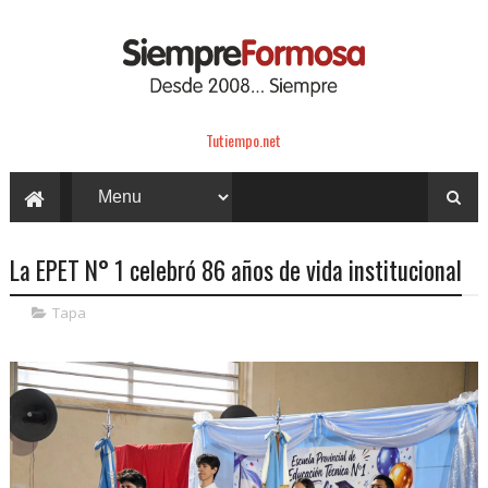
Tutiempo.net
La EPET N° 1 celebró 86 años de vida institucional
Tapa