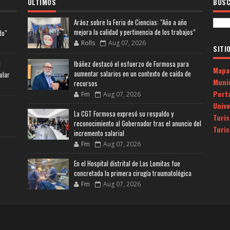
ULTIMOS
BUSC
Aráoz sobre la Feria de Ciencias: “Año a año
mejora la calidad y pertinencia de los trabajos”
do"
Rolls
Aug 07, 2026
SITI
Ibáñez destacó el esfuerzo de Formosa para
l
Mapa
aumentar salarios en un contexto de caída de
ular
Muni
recursos
Porta
Fm
Aug 07, 2026
Univ
La CGT Formosa expresó su respaldo y
Turi
reconocimiento al Gobernador tras el anuncio del
Turi
incremento salarial
Fm
Aug 07, 2026
En el Hospital distrital de Las Lomitas fue
concretada la primera cirugía traumatológica
Fm
Aug 07, 2026