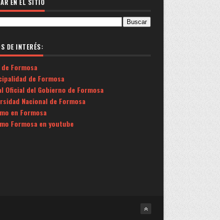
AR EN EL SITIO
OS DE INTERÉS:
 de Formosa
cipalidad de Formosa
l Oficial del Gobierno de Formosa
ersidad Nacional de Formosa
smo en Formosa
smo Formosa en youtube