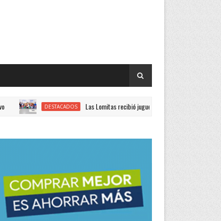
Las Lomitas recibió juguetes enviados por el Gobierno provincial para celeb
TACADOS