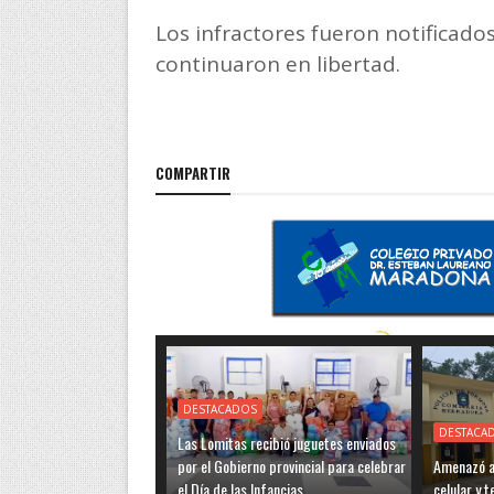
Los infractores fueron notificados
continuaron en libertad.
COMPARTIR
DESTACADOS
DESTACA
Las Lomitas recibió juguetes enviados
por el Gobierno provincial para celebrar
Amenazó a 
el Día de las Infancias
celular y 