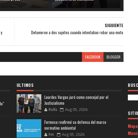
SIGUIENTE
 y
Detuvieron a dos sujetos cuando intentaban robar una moto
FACEBOOK
BLOGGER
ULTIMOS
BUSC
Lourdes Vargas juró como concejal por el
Justicialismo
do"
Rolls
Aug 05, 2026
SITI
Formosa reafirmó su defensa del marco
Mapa
normativo ambiental
Muni
Fm
Aug 05, 2026