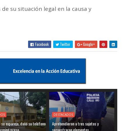
 de su situación legal en la causa y
Facebook
Twitter
Google+
DOS
DESTACADOS
su expareja, dañó su teléfono
Aprehendieron a tres sujetos y
terminó preso
secuestraron elementos