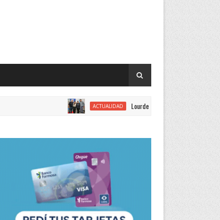
Lourdes Vargas juró como concejal por el Just
ACTUALIDAD