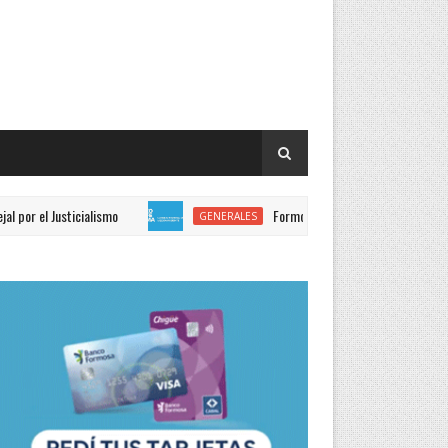
ticialismo
Formosa reafirmó su defensa del marco norma
GENERALES