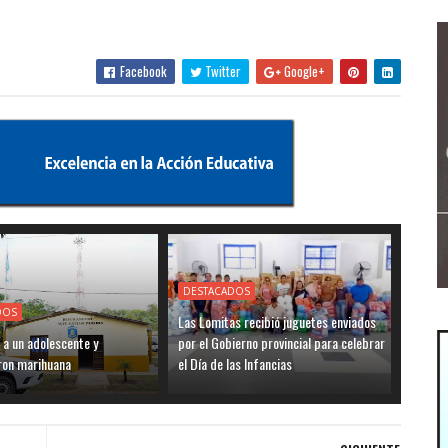
Facebook
Twitter
Google+
DESTACADOS
DOS
Las Lomitas recibió juguetes enviados
 a un adolescente y
por el Gobierno provincial para celebrar
ron marihuana
el Día de las Infancias