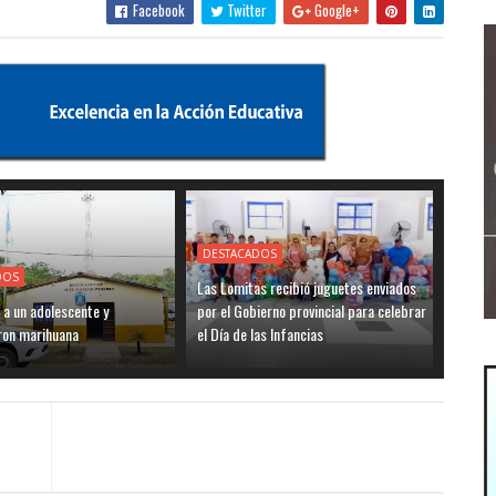
Facebook
Twitter
Google+
DESTACADOS
DOS
Las Lomitas recibió juguetes enviados
 a un adolescente y
por el Gobierno provincial para celebrar
ron marihuana
el Día de las Infancias