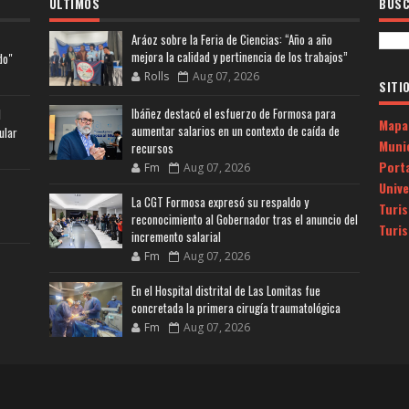
ULTIMOS
BUSC
Aráoz sobre la Feria de Ciencias: “Año a año
mejora la calidad y pertinencia de los trabajos”
do"
Rolls
Aug 07, 2026
SITI
Ibáñez destacó el esfuerzo de Formosa para
l
Mapa
aumentar salarios en un contexto de caída de
ular
Muni
recursos
Porta
Fm
Aug 07, 2026
Univ
La CGT Formosa expresó su respaldo y
Turi
reconocimiento al Gobernador tras el anuncio del
Turi
incremento salarial
Fm
Aug 07, 2026
En el Hospital distrital de Las Lomitas fue
concretada la primera cirugía traumatológica
Fm
Aug 07, 2026