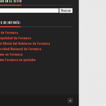
AR EN EL SITIO
OS DE INTERÉS:
 de Formosa
cipalidad de Formosa
l Oficial del Gobierno de Formosa
ersidad Nacional de Formosa
smo en Formosa
smo Formosa en youtube