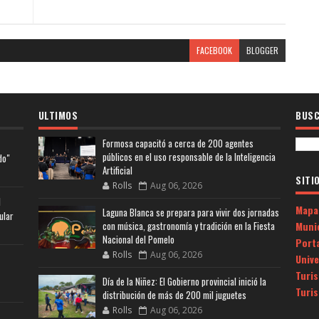
FACEBOOK
BLOGGER
ULTIMOS
BUSC
Formosa capacitó a cerca de 200 agentes
públicos en el uso responsable de la Inteligencia
do"
Artificial
SITI
Rolls
Aug 06, 2026
l
Mapa
Laguna Blanca se prepara para vivir dos jornadas
ular
Muni
con música, gastronomía y tradición en la Fiesta
Nacional del Pomelo
Porta
Rolls
Aug 06, 2026
Univ
Turi
Día de la Niñez: El Gobierno provincial inició la
Turi
distribución de más de 200 mil juguetes
Rolls
Aug 06, 2026