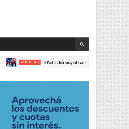
El Partido Intransigente se movilizó en rechazo al proyecto de Ley d
ACTUALIDAD