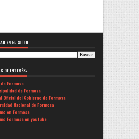
AR EN EL SITIO
OS DE INTERÉS:
 de Formosa
cipalidad de Formosa
l Oficial del Gobierno de Formosa
ersidad Nacional de Formosa
smo en Formosa
smo Formosa en youtube