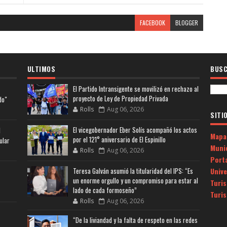
FACEBOOK
BLOGGER
ULTIMOS
BUSC
El Partido Intransigente se movilizó en rechazo al
proyecto de Ley de Propiedad Privada
do"
Rolls
Aug 06, 2026
SITI
El vicegobernador Eber Solís acompañó los actos
l
Mapa
por el 121° aniversario de El Espinillo
ular
Muni
Rolls
Aug 06, 2026
Porta
Univ
Teresa Galván asumió la titularidad del IPS: “Es
un enorme orgullo y un compromiso para estar al
Turi
lado de cada formoseño”
Turi
Rolls
Aug 06, 2026
“De la liviandad y la falta de respeto en las redes