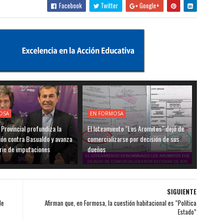
Facebook
Twitter
Google+
OSA
EN FORMOSA
a Provincial profundiza la
El loteamiento "Los Aromitos" dejó de
ión contra Basualdo y avanza
comercializarse por decisión de sus
rie de imputaciones
dueños
SIGUIENTE
de
Afirman que, en Formosa, la cuestión habitacional es “Política
Estado”