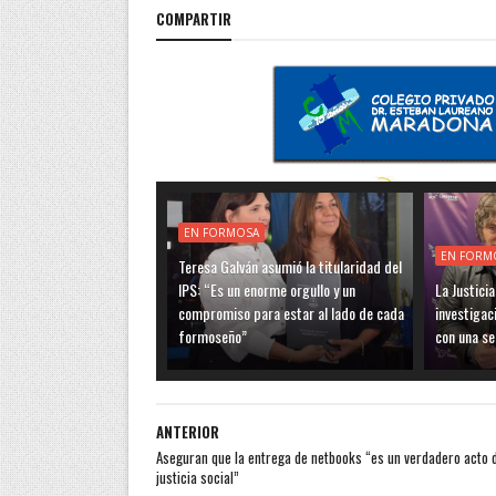
COMPARTIR
EN FORMOSA
EN FORM
Teresa Galván asumió la titularidad del
IPS: “Es un enorme orgullo y un
La Justici
compromiso para estar al lado de cada
investigac
formoseño”
con una se
ANTERIOR
Aseguran que la entrega de netbooks “es un verdadero acto 
justicia social”