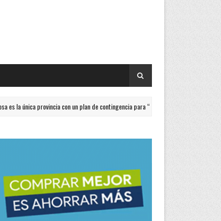
rovincia con un plan de contingencia para “El Niño”
Con u
ACTUALIDAD