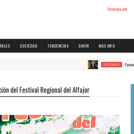
Tutiempo.net
RALES
SOCIEDAD
TENDENCIAS
SHOW
MAS INFO
Formosa es la única p
GENERALES
ión del Festival Regional del Alfajor