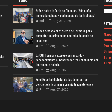
ULTIMOS
BUSC
Aráoz sobre la Feria de Ciencias: “Año a año
mejora la calidad y pertinencia de los trabajos”
do"
Rolls
Aug 07, 2026
SITI
Ibáñez destacó el esfuerzo de Formosa para
Mapa
aumentar salarios en un contexto de caída de
Muni
recursos
Porta
Fm
Aug 07, 2026
Univ
l
La CGT Formosa expresó su respaldo y
ular
Turi
reconocimiento al Gobernador tras el anuncio del
Turi
incremento salarial
Fm
Aug 07, 2026
En el Hospital distrital de Las Lomitas fue
concretada la primera cirugía traumatológica
Fm
Aug 07, 2026