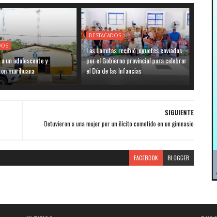
DESTACADOS
DOS
Las Lomitas recibió juguetes enviados
 a un adolescente y
por el Gobierno provincial para celebrar
ron marihuana
el Día de las Infancias
SIGUIENTE
Detuvieron a una mujer por un ilícito cometido en un gimnasio
FACEBOOK
BLOGGER