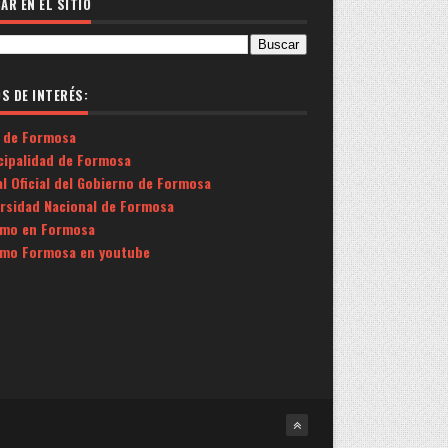
AR EN EL SITIO
OS DE INTERÉS:
 de Formosa
cipalidad de Formosa
l Oficial del Gobierno de Formosa
ersidad Nacional de Formosa
smo en Formosa
smo Formosa en youtube