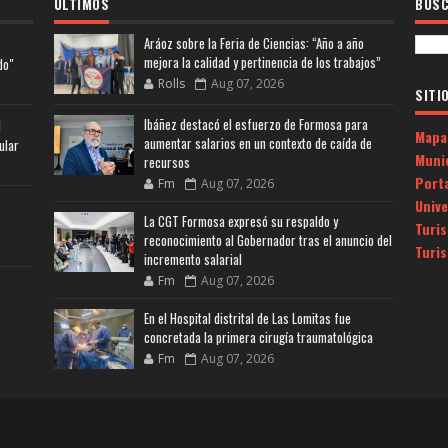
ULTIMOS
BUSC
Aráoz sobre la Feria de Ciencias: “Año a año
mejora la calidad y pertinencia de los trabajos”
do"
Rolls
Aug 07, 2026
SITI
Ibáñez destacó el esfuerzo de Formosa para
l
Mapa
aumentar salarios en un contexto de caída de
ular
Muni
recursos
Porta
Fm
Aug 07, 2026
Univ
La CGT Formosa expresó su respaldo y
Turi
reconocimiento al Gobernador tras el anuncio del
Turi
incremento salarial
Fm
Aug 07, 2026
En el Hospital distrital de Las Lomitas fue
concretada la primera cirugía traumatológica
Fm
Aug 07, 2026