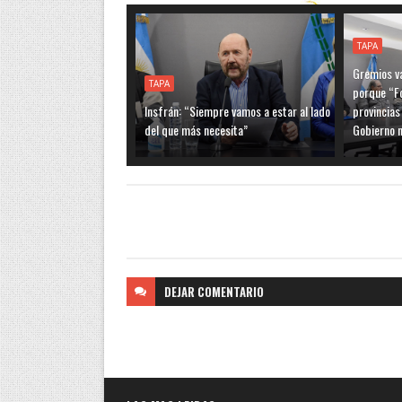
TAPA
Gremios va
TAPA
porque “F
Insfrán: “Siempre vamos a estar al lado
provincias
del que más necesita”
Gobierno n
DEJAR
COMENTARIO