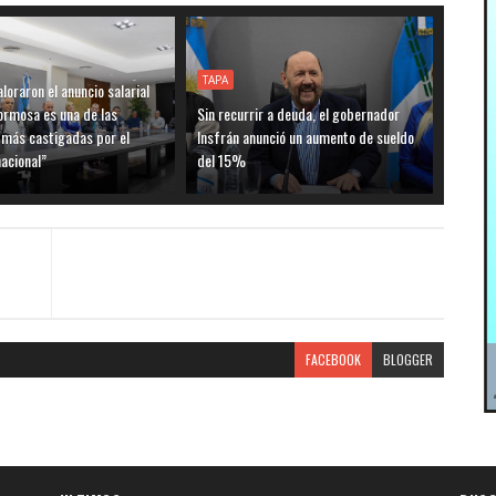
TAPA
loraron el anuncio salarial
ormosa es una de las
Sin recurrir a deuda, el gobernador
 más castigadas por el
Insfrán anunció un aumento de sueldo
acional”
del 15%
FACEBOOK
BLOGGER