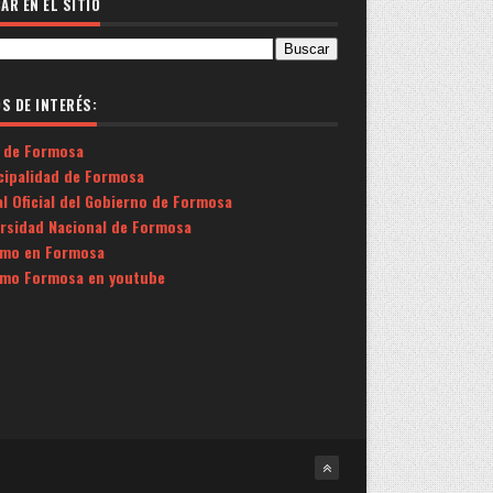
AR EN EL SITIO
OS DE INTERÉS:
 de Formosa
cipalidad de Formosa
l Oficial del Gobierno de Formosa
ersidad Nacional de Formosa
smo en Formosa
smo Formosa en youtube