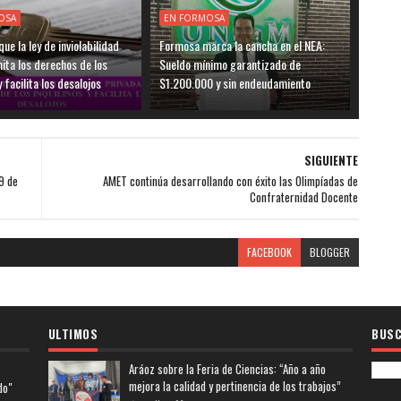
OSA
EN FORMOSA
ue la ley de inviolabilidad
Formosa marca la cancha en el NEA:
mita los derechos de los
Sueldo mínimo garantizado de
y facilita los desalojos
$1.200.000 y sin endeudamiento
SIGUIENTE
9 de
AMET continúa desarrollando con éxito las Olimpíadas de
Confraternidad Docente
FACEBOOK
BLOGGER
ULTIMOS
BUSC
Aráoz sobre la Feria de Ciencias: “Año a año
mejora la calidad y pertinencia de los trabajos”
do"