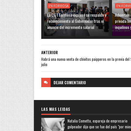
EN FORMOSA
EN FORM
La CGT Formosa expresó su respaldo y
Advierten q
reconocimiento al Gobernador tras el
privada li
anuncio del incremento salarial
inquilinos 
ANTERIOR
Habrá una nueva venta de chivitos paipperos en la previa del 
julio
DEJAR
COMENTARIO
LAS MAS LEIDAS
Natalia Cometto, expareja de empresario
golpeador dijo que se fue del país "por mie