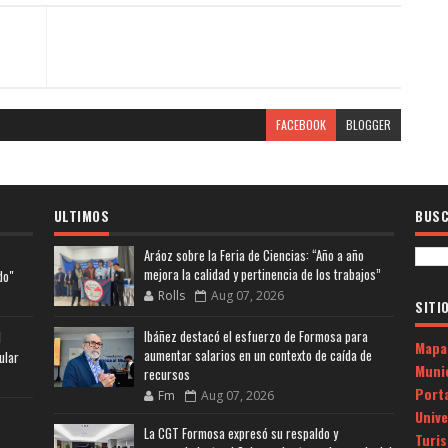
FACEBOOK
BLOGGER
ULTIMOS
BUSC
Aráoz sobre la Feria de Ciencias: “Año a año
mejora la calidad y pertinencia de los trabajos”
do"
Rolls
Aug 07, 2026
SITI
Ibáñez destacó el esfuerzo de Formosa para
l
Mapa
aumentar salarios en un contexto de caída de
ular
Muni
recursos
Porta
Fm
Aug 07, 2026
Univ
La CGT Formosa expresó su respaldo y
Turi