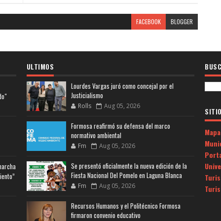
FACEBOOK
BLOGGER
ULTIMOS
BUSC
Lourdes Vargas juró como concejal por el
Justicialismo
do"
Rolls
Aug 05, 2026
SITI
Formosa reafirmó su defensa del marco
Mapa
normativo ambiental
Muni
Fm
Aug 05, 2026
Porta
Univ
Se presentó oficialmente la nueva edición de la
 marcha
Fiesta Nacional Del Pomelo en Laguna Blanca
iento”
Turi
Fm
Aug 05, 2026
Turi
Recursos Humanos y el Politécnico Formosa
firmaron convenio educativo