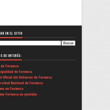
AR EN EL SITIO
OS DE INTERÉS:
 de Formosa
cipalidad de Formosa
l Oficial del Gobierno de Formosa
ersidad Nacional de Formosa
smo en Formosa
smo Formosa en youtube