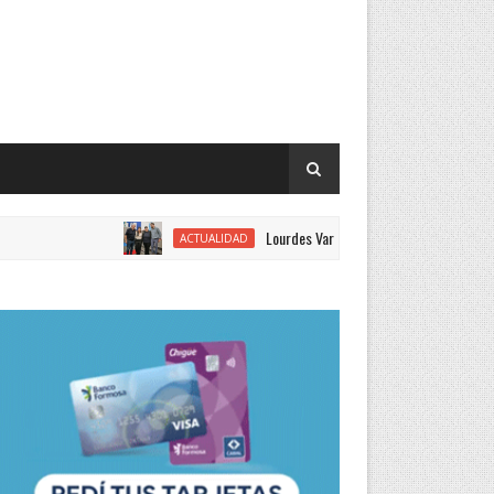
Lourdes Vargas juró como concejal por el Justici
ACTUALIDAD