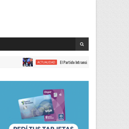
El Partido Intransigente se movilizó en rechazo al proye
ACTUALIDAD