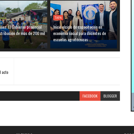
TAPA
iñez: El Gobierno provincial
Inició elciclo de capacitación en
distribución de más de 200 mil
economía social para docentes de
escuelas agrotécnicas
l acto
FACEBOOK
BLOGGER