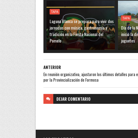
TAPA
TAPA
Laguna Blanca se prepara para vivir dos
jornadas con música, gastronomía y
Día de la N
tradición en la Fiesta Nacional del
inició la 
Pomelo
juguetes
ANTERIOR
En reunión organizativa, ajustaron los últimos detalles para e
por la Provincialización de Formosa
DEJAR
COMENTARIO