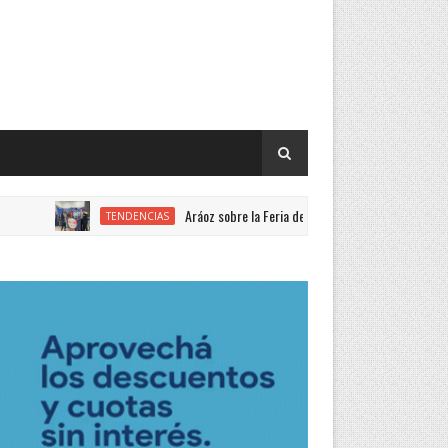
Aráoz sobre la Feria de Ciencias: “Año a año mejora la calid
TENDENCIAS