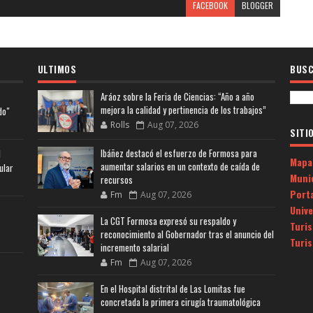
FACEBOOK
BLOGGER
ULTIMOS
BUSC
Aráoz sobre la Feria de Ciencias: “Año a año
mejora la calidad y pertinencia de los trabajos”
do"
Rolls
Aug 07, 2026
SITI
Ibáñez destacó el esfuerzo de Formosa para
l
Mapa
aumentar salarios en un contexto de caída de
ular
Muni
recursos
Porta
Fm
Aug 07, 2026
Univ
La CGT Formosa expresó su respaldo y
Turi
reconocimiento al Gobernador tras el anuncio del
Turi
incremento salarial
Fm
Aug 07, 2026
En el Hospital distrital de Las Lomitas fue
concretada la primera cirugía traumatológica