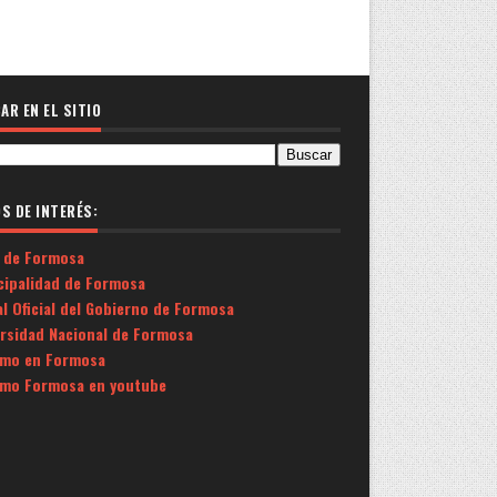
AR EN EL SITIO
OS DE INTERÉS:
 de Formosa
cipalidad de Formosa
l Oficial del Gobierno de Formosa
ersidad Nacional de Formosa
smo en Formosa
smo Formosa en youtube