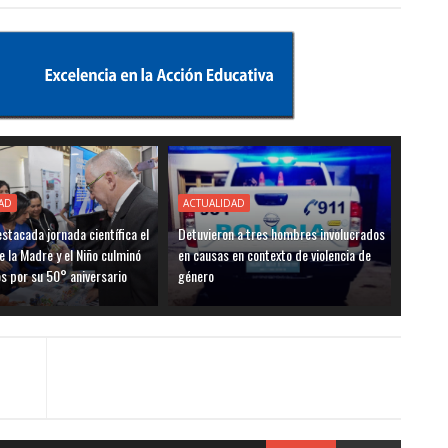
AD
ACTUALIDAD
stacada jornada científica el
Detuvieron a tres hombres involucrados
e la Madre y el Niño culminó
en causas en contexto de violencia de
os por su 50° aniversario
género