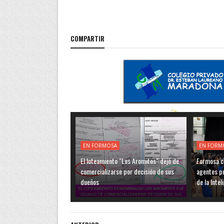
COMPARTIR
EN FORMOSA
EN FORM
El loteamiento "Los Aromitos" dejó de
Formosa c
comercializarse por decisión de sus
agentes pú
dueños
de la Intel