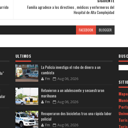
SIGUIENTE
urrido
Familia agradece a los directivos , médicos y enfermeros del
Hospital de Alta Complejidad
FACEBOOK
BLOGGER
ULTIMOS
BUSC
La Policía investiga el robo de dinero a un
cambista
do"
Fm
Aug 06, 2026
SITI
Retuvieron a un adolescente y secuestraron
l
Mapa
marihuana
ular
Muni
Fm
Aug 06, 2026
Porta
Univ
Recuperaron dos bicicletas tras una rápida labor
policial
Turi
Fm
Aug 06, 2026
Turi