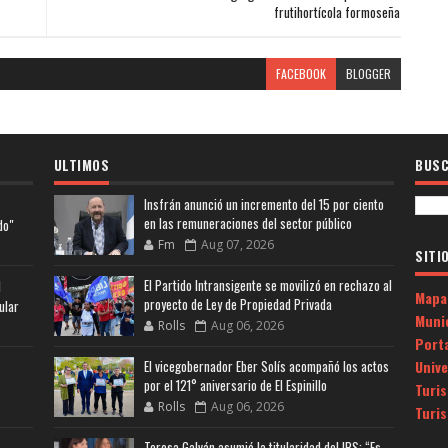
frutihortícola formoseña
FACEBOOK
BLOGGER
ULTIMOS
BUSC
Insfrán anunció un incremento del 15 por ciento
en las remuneraciones del sector público
do"
Fm
Aug 07, 2026
SITI
El Partido Intransigente se movilizó en rechazo al
l
Mapa
proyecto de Ley de Propiedad Privada
ular
Muni
Rolls
Aug 06, 2026
Porta
Univ
El vicegobernador Eber Solís acompañó los actos
por el 121° aniversario de El Espinillo
Turi
Rolls
Aug 06, 2026
Turi
Teresa Galván asumió la titularidad del IPS: “Es