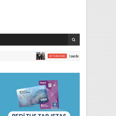
Lourdes Vargas juró como concejal por el Justic
ACTUALIDAD