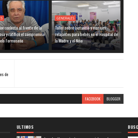
ES
GENERALES
ue reelecto al frente de la
Taller sobre lactancia y masajes
sa y ratificó el compromiso
relajantes para bebés en el Hospital de
delo Formoseño
la Madre y el Niño
Mes de
FACEBOOK
BLOGGER
ULTIMOS
BUSC