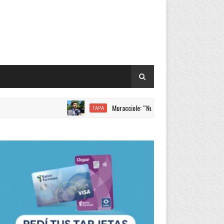
Muracciole: “Nuevamente Formosa liderando los incrementos
TAPA