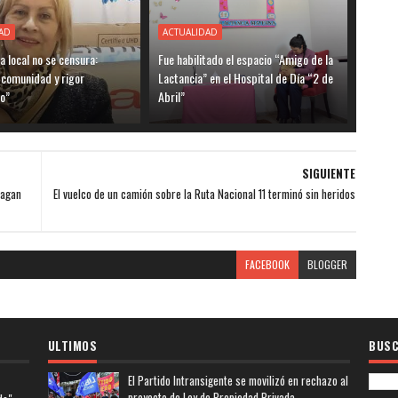
AD
ACTUALIDAD
ia local no se censura:
Fue habilitado el espacio “Amigo de la
 comunidad y rigor
Lactancia” en el Hospital de Día “2 de
o”
Abril”
SIGUIENTE
pagan
El vuelco de un camión sobre la Ruta Nacional 11 terminó sin heridos
FACEBOOK
BLOGGER
ULTIMOS
BUSC
El Partido Intransigente se movilizó en rechazo al
proyecto de Ley de Propiedad Privada