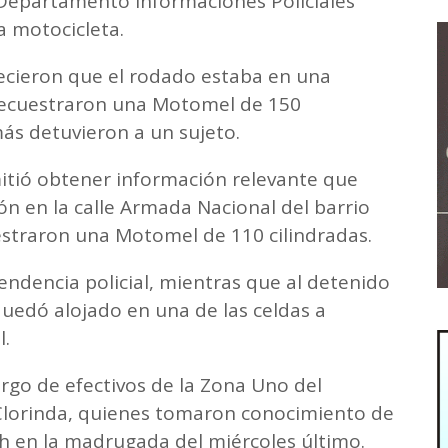
 Departamento Informaciones Policiales
a motocicleta.
blecieron que el rodado estaba en una
e secuestraron una Motomel de 150
más detuvieron a un sujeto.
mitió obtener información relevante que
n en la calle Armada Nacional del barrio
estraron una Motomel de 110 cilindradas.
endencia policial, mientras que al detenido
y quedó alojado en una de las celdas a
l.
rgo de efectivos de la Zona Uno del
Clorinda, quienes tomaron conocimiento de
sh en la madrugada del miércoles último.