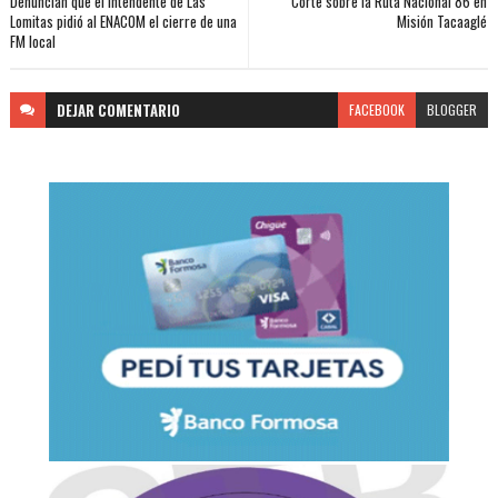
Denuncian que el Intendente de Las
Corte sobre la Ruta Nacional 86 en
Lomitas pidió al ENACOM el cierre de una
Misión Tacaaglé
FM local
DEJAR
COMENTARIO
FACEBOOK
BLOGGER