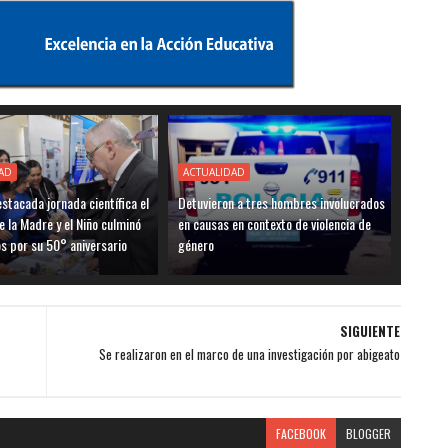
AD
ACTUALIDAD
stacada jornada científica el
Detuvieron a tres hombres involucrados
e la Madre y el Niño culminó
en causas en contexto de violencia de
os por su 50° aniversario
género
SIGUIENTE
Se realizaron en el marco de una investigación por abigeato
FACEBOOK
BLOGGER