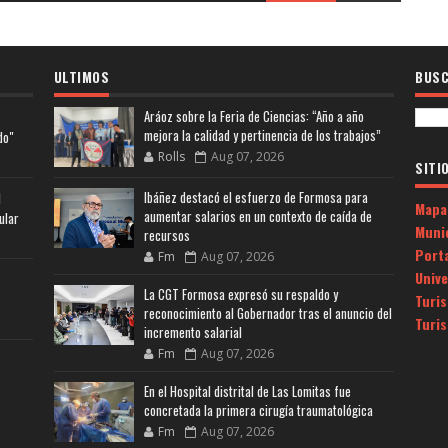
ULTIMOS
BUSC
Aráoz sobre la Feria de Ciencias: “Año a año
mejora la calidad y pertinencia de los trabajos”
do"
Rolls
Aug 07, 2026
SITI
Ibáñez destacó el esfuerzo de Formosa para
l
Mapa
aumentar salarios en un contexto de caída de
ular
Muni
recursos
Porta
Fm
Aug 07, 2026
Univ
La CGT Formosa expresó su respaldo y
Turi
reconocimiento al Gobernador tras el anuncio del
Turi
incremento salarial
Fm
Aug 07, 2026
En el Hospital distrital de Las Lomitas fue
concretada la primera cirugía traumatológica
Fm
Aug 07, 2026