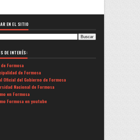
AR EN EL SITIO
OS DE INTERÉS:
 de Formosa
cipalidad de Formosa
l Oficial del Gobierno de Formosa
ersidad Nacional de Formosa
smo en Formosa
smo Formosa en youtube