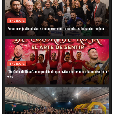
TENDENCIAS
Senadores justicialistas se reunieron con trabajadores del sector nuclear
TENDENCIAS
“De Color de Rosa”: un espectáculo que invita a redescubrir la belleza de la
vida