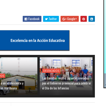
Facebook
Twitter
Google+
DESTACADOS
DOS
Las Lomitas recibió juguetes enviados
 a un adolescente y
por el Gobierno provincial para celebrar
ron marihuana
el Día de las Infancias