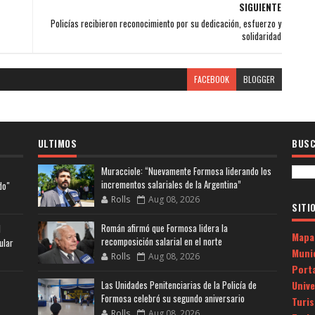
SIGUIENTE
Policías recibieron reconocimiento por su dedicación, esfuerzo y
solidaridad
FACEBOOK
BLOGGER
ULTIMOS
BUSC
Muracciole: “Nuevamente Formosa liderando los
incrementos salariales de la Argentina”
do"
Rolls
Aug 08, 2026
SITI
Román afirmó que Formosa lidera la
l
Mapa
recomposición salarial en el norte
ular
Muni
Rolls
Aug 08, 2026
Porta
Univ
Las Unidades Penitenciarias de la Policía de
Formosa celebró su segundo aniversario
Turi
Rolls
Aug 08, 2026