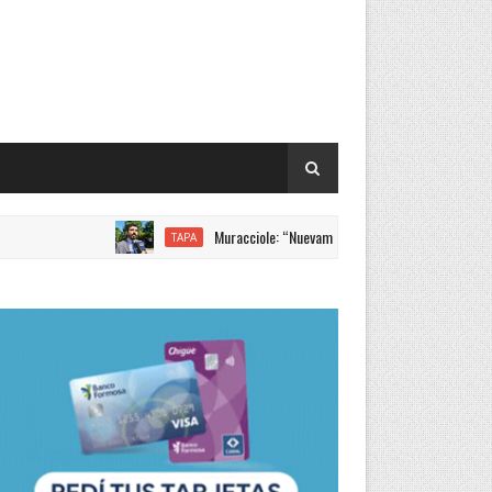
Muracciole: “Nuevamente Formosa liderando los incremento
TAPA