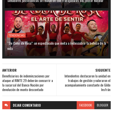
Senadores justicialistas se reunieron con trabajadores del sector nuclear
TENDENCIAS
“De Color de Rosa”: un espectáculo que invita a redescubrir la belleza de la
vida
ANTERIOR
SIGUIENTE
Beneficiarios de indeminzaciones por
Intendentes destacaron la unidad en
ataque al RIMTE 29 deberán concurrir a
trabajos de gestión y valoraron el
la sucursal del Banco Nación por
acompañamiento constante de Gildo
devolución de monto descontado
Insfrán
DEJAR
COMENTARIO
FACEBOOK
BLOGGER