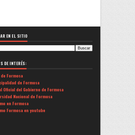
AR EN EL SITIO
OS DE INTERÉS:
 de Formosa
cipalidad de Formosa
l Oficial del Gobierno de Formosa
ersidad Nacional de Formosa
smo en Formosa
smo Formosa en youtube