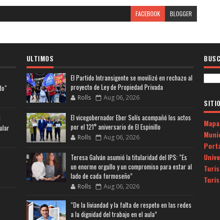
FACEBOOK
BLOGGER
ULTIMOS
BUSC
El Partido Intransigente se movilizó en rechazo al
proyecto de Ley de Propiedad Privada
do"
Rolls
Aug 06, 2026
SITI
El vicegobernador Eber Solís acompañó los actos
l
Mapa
por el 121° aniversario de El Espinillo
ular
Muni
Rolls
Aug 06, 2026
Porta
Univ
Teresa Galván asumió la titularidad del IPS: “Es
un enorme orgullo y un compromiso para estar al
Turi
lado de cada formoseño”
Turi
Rolls
Aug 06, 2026
“De la liviandad y la falta de respeto en las redes
a la dignidad del trabajo en el aula”