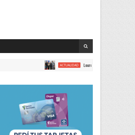
Lourdes Vargas juró como concejal por el J
ACTUALIDAD