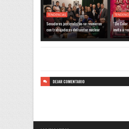
TENDENCIAS
TENDENC
Senadores justicialistas se reunieron
“De Color 
con trabajadores del sector nuclear
invita a re
DEJAR
COMENTARIO