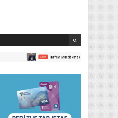
Insfrán anunció este viernes un incremento del 15 por cien
TAPA