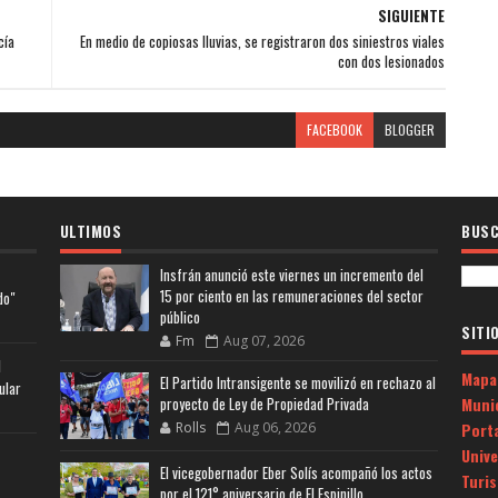
SIGUIENTE
cía
En medio de copiosas lluvias, se registraron dos siniestros viales
con dos lesionados
FACEBOOK
BLOGGER
ULTIMOS
BUSC
Insfrán anunció este viernes un incremento del
15 por ciento en las remuneraciones del sector
do"
público
SITI
Fm
Aug 07, 2026
l
Mapa
El Partido Intransigente se movilizó en rechazo al
ular
Muni
proyecto de Ley de Propiedad Privada
Porta
Rolls
Aug 06, 2026
Univ
El vicegobernador Eber Solís acompañó los actos
Turi
por el 121° aniversario de El Espinillo