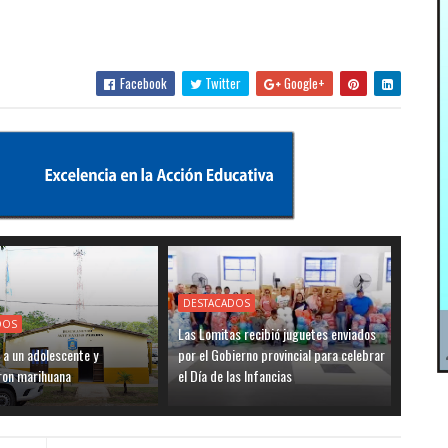
Facebook
Twitter
Google+
DESTACADOS
DOS
Las Lomitas recibió juguetes enviados
 a un adolescente y
por el Gobierno provincial para celebrar
ron marihuana
el Día de las Infancias