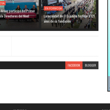
OSA
EN FORMOSA
o Aráoz participó del Primer
de Directores del Nivel
La localidad de El Espinillo festejará 121
años de su fundación
FACEBOOK
BLOGGER