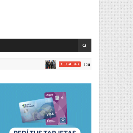
Lourdes Vargas juró como concejal por el
ACTUALIDAD