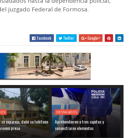
sladados hasta la dependencia policial,
del juzgado Federal de Formosa.
Facebook
Twitter
Google+
DOS
DESTACADOS
su expareja, dañó su teléfono
Aprehendieron a tres sujetos y
terminó preso
secuestraron elementos