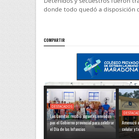
Detenidos y secuestros fueron tra
donde todo quedó a disposición 
COMPARTIR
DESTACADOS
DESTACA
Las Lomitas recibió juguetes enviados
por el Gobierno provincial para celebrar
Amenazó a 
el Día de las Infancias
celular y 