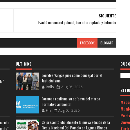
SIGUIENTE
Evadió un control policial, fue interceptado y detenido
FACEBOOK
BLOGGER
ULTIMOS
BUSC
Lourdes Vargas juró como concejal por el
Justicialismo
do"
Rolls
Aug 05, 2026
SITI
Formosa reafirmó su defensa del marco
Mapa
normativo ambiental
Muni
Fm
Aug 05, 2026
Porta
Univ
Se presentó oficialmente la nueva edición de la
 marcha
Fiesta Nacional Del Pomelo en Laguna Blanca
iento”
Turi