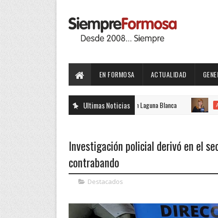
EN FORMOSA
ACTUALIDAD
GENE
a edición de la Fiesta Nacional Del Pomelo en Laguna Blanca
Ultimas Noticias
ACTUALIDA
Investigación policial derivó en el s
contrabando
Destacados