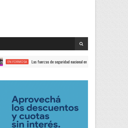
Las fuerzas de seguridad nacional encabezan el ranking de endeudados estat
MOSA