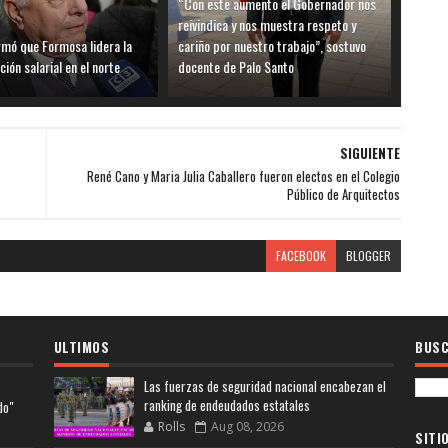
“Con este aumento el Gobernador nos
reivindica y nos muestra respeto y
rmó que Formosa lidera la
cariño por nuestro trabajo”, sostuvo
ión salarial en el norte
docente de Palo Santo
SIGUIENTE
René Cano y Maria Julia Caballero fueron electos en el Colegio
Público de Arquitectos
FACEBOOK
BLOGGER
ULTIMOS
BUSC
Las fuerzas de seguridad nacional encabezan el
ranking de endeudados estatales
do"
Rolls
Aug 08, 2026
SITI