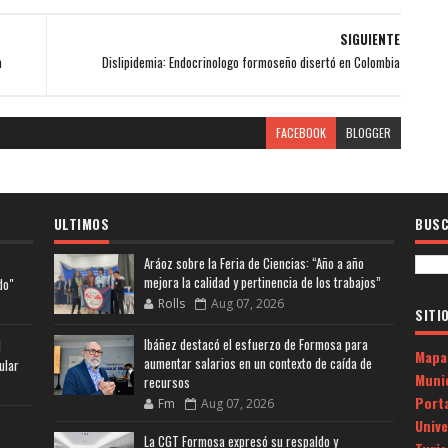
SIGUIENTE
a
Dislipidemia: Endocrinologo formoseño disertó en Colombia
FACEBOOK
BLOGGER
ULTIMOS
BUSC
Aráoz sobre la Feria de Ciencias: “Año a año
mejora la calidad y pertinencia de los trabajos”
do"
Rolls
Aug 07, 2026
SITI
Ibáñez destacó el esfuerzo de Formosa para
l
Mapa
aumentar salarios en un contexto de caída de
ular
Muni
recursos
Porta
Fm
Aug 07, 2026
Univ
La CGT Formosa expresó su respaldo y