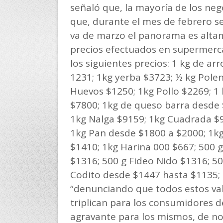
señaló que, la mayoría de los ne
que, durante el mes de febrero se
va de marzo el panorama es alta
precios efectuados en supermerc
los siguientes precios: 1 kg de a
1231; 1kg yerba $3723; ½ kg Pole
Huevos $1250; 1kg Pollo $2269; 
$7800; 1kg de queso barra desde $
1kg Nalga $9159; 1kg Cuadrada $91
1kg Pan desde $1800 a $2000; 1k
$1410; 1kg Harina 000 $667; 500 
$1316; 500 g Fideo Nido $1316; 50
Codito desde $1447 hasta $1135; 
“denunciando que todos estos val
triplican para los consumidores de
agravante para los mismos, de no 