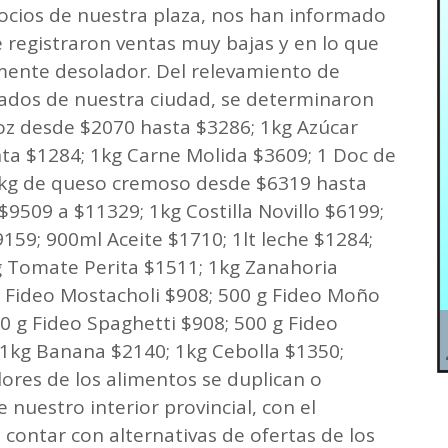
gocios de nuestra plaza, nos han informado
 registraron ventas muy bajas y en lo que
mente desolador. Del relevamiento de
ados de nuestra ciudad, se determinaron
rroz desde $2070 hasta $3286; 1kg Azúcar
nta $1284; 1kg Carne Molida $3609; 1 Doc de
1 kg de queso cremoso desde $6319 hasta
9509 a $11329; 1kg Costilla Novillo $6199;
59; 900ml Aceite $1710; 1lt leche $1284;
g Tomate Perita $1511; 1kg Zanahoria
g Fideo Mostacholi $908; 500 g Fideo Moño
0 g Fideo Spaghetti $908; 500 g Fideo
1kg Banana $2140; 1kg Cebolla $1350;
ores de los alimentos se duplican o
 nuestro interior provincial, con el
contar con alternativas de ofertas de los