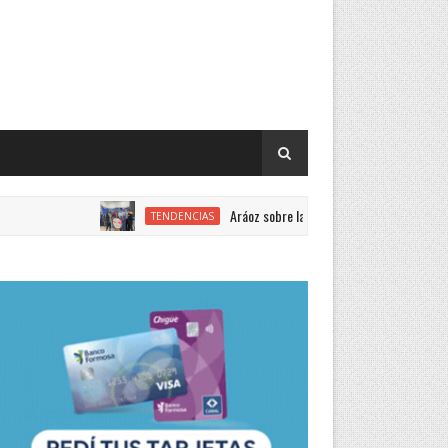
Aráoz sobre la Feria de Ciencias: “Año a año mejora l
TENDENCIAS