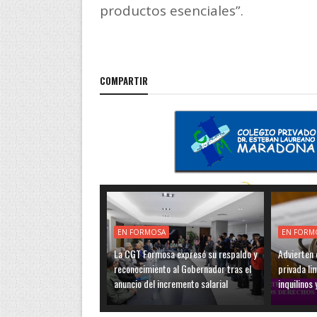
productos esenciales”.
COMPARTIR
EN FORMOSA
EN FORM
La CGT Formosa expresó su respaldo y
Advierten q
reconocimiento al Gobernador tras el
privada li
anuncio del incremento salarial
inquilinos 