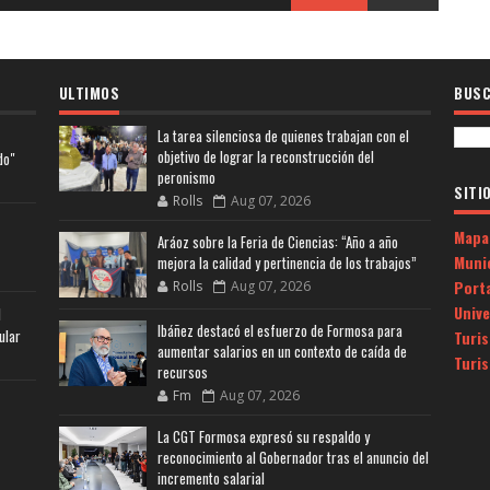
ULTIMOS
BUSC
La tarea silenciosa de quienes trabajan con el
objetivo de lograr la reconstrucción del
do"
peronismo
SITI
Rolls
Aug 07, 2026
Mapa
Aráoz sobre la Feria de Ciencias: “Año a año
Muni
mejora la calidad y pertinencia de los trabajos”
Porta
Rolls
Aug 07, 2026
Univ
l
Ibáñez destacó el esfuerzo de Formosa para
ular
Turi
aumentar salarios en un contexto de caída de
Turi
recursos
Fm
Aug 07, 2026
La CGT Formosa expresó su respaldo y
reconocimiento al Gobernador tras el anuncio del
incremento salarial