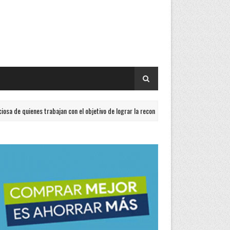
nes trabajan con el objetivo de lograr la reconstrucción del peronismo
T