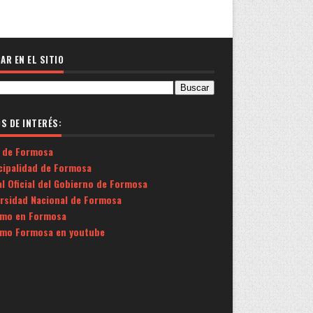
AR EN EL SITIO
OS DE INTERÉS:
 de Formosa
cipalidad de Formosa
l Oficial del Gobierno de Formosa
ersidad Nacional de Formosa
smo en Formosa
smo Formosa en youtube