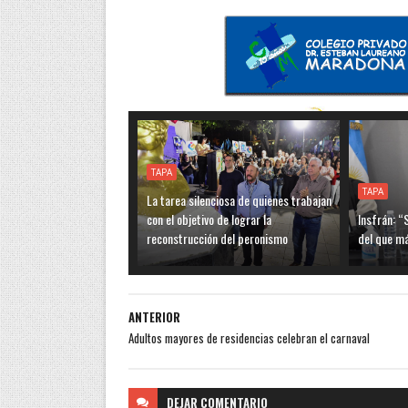
TAPA
TAPA
La tarea silenciosa de quienes trabajan
con el objetivo de lograr la
Insfrán: “
reconstrucción del peronismo
del que m
ANTERIOR
Adultos mayores de residencias celebran el carnaval
DEJAR
COMENTARIO