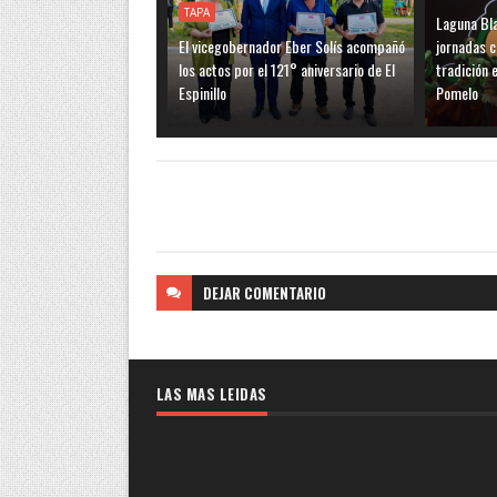
TAPA
Laguna Bla
El vicegobernador Eber Solís acompañó
jornadas c
los actos por el 121° aniversario de El
tradición e
Espinillo
Pomelo
DEJAR
COMENTARIO
LAS MAS LEIDAS