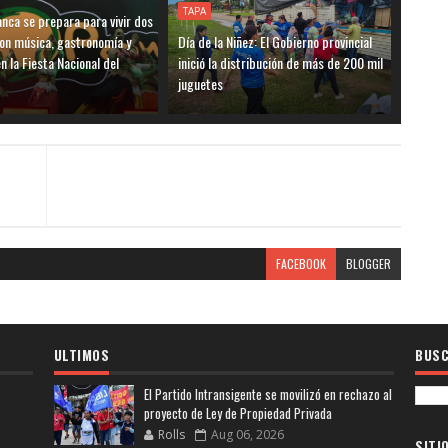
TAPA
nca se prepara para vivir dos
on música, gastronomía y
Día de la Niñez: El Gobierno provincial
n la Fiesta Nacional del
inició la distribución de más de 200 mil
juguetes
FACEBOOK
BLOGGER
ULTIMOS
BUSC
El Partido Intransigente se movilizó en rechazo al
proyecto de Ley de Propiedad Privada
Rolls
Aug 06, 2026
SITI