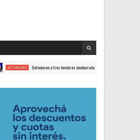
Detuvieron a tres hombres involucrados en causas en contexto de violencia
UALIDAD