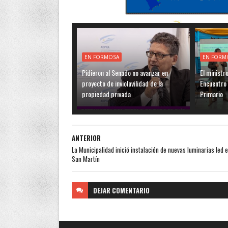
EN FORMOSA
EN FORM
Pidieron al Senado no avanzar en
El ministr
proyecto de inviolavilidad de la
Encuentro 
propiedad privada
Primario
ANTERIOR
La Municipalidad inició instalación de nuevas luminarias led 
San Martín
DEJAR
COMENTARIO