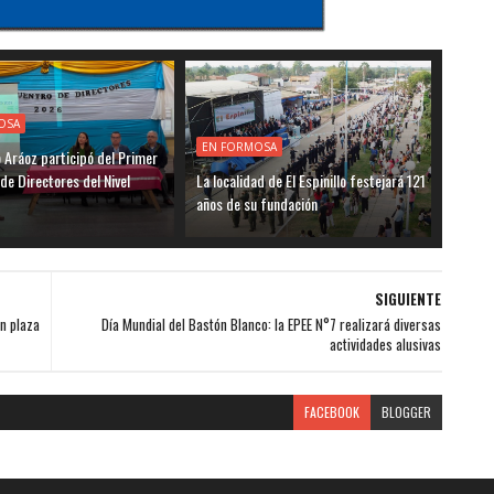
OSA
EN FORMOSA
o Aráoz participó del Primer
de Directores del Nivel
La localidad de El Espinillo festejará 121
años de su fundación
SIGUIENTE
en plaza
Día Mundial del Bastón Blanco: la EPEE N°7 realizará diversas
actividades alusivas
FACEBOOK
BLOGGER