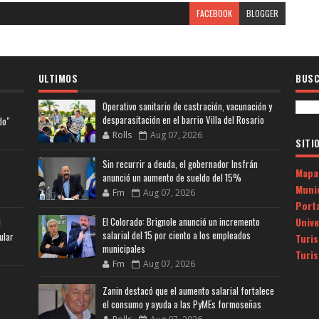
FACEBOOK
BLOGGER
ULTIMOS
BUSC
Operativo sanitario de castración, vacunación y
desparasitación en el barrio Villa del Rosario
do"
Rolls
Aug 07, 2026
SITI
Sin recurrir a deuda, el gobernador Insfrán
Mapa
anunció un aumento de sueldo del 15%
Muni
Fm
Aug 07, 2026
Porta
Univ
El Colorado: Brignole anunció un incremento
l
salarial del 15 por ciento a los empleados
ular
Turi
municipales
Turi
Fm
Aug 07, 2026
Zanin destacó que el aumento salarial fortalece
el consumo y ayuda a las PyMEs formoseñas