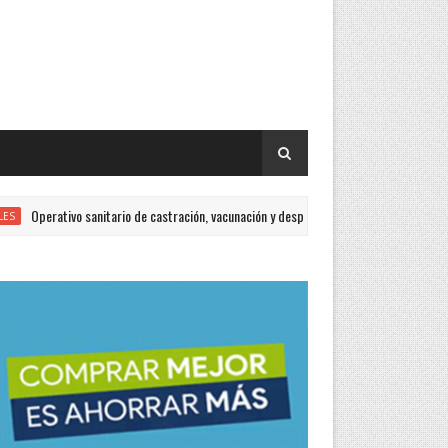
erativo sanitario de castración, vacunación y desparasitación en el barrio Villa del Ros