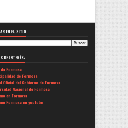
AR EN EL SITIO
OS DE INTERÉS:
 de Formosa
cipalidad de Formosa
l Oficial del Gobierno de Formosa
ersidad Nacional de Formosa
smo en Formosa
smo Formosa en youtube