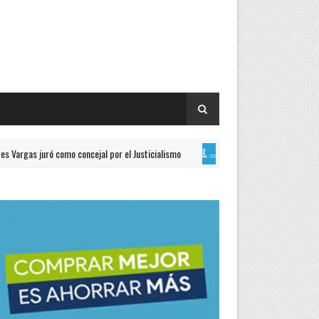
 juró como concejal por el Justicialismo
Formosa reafir
GENERALES