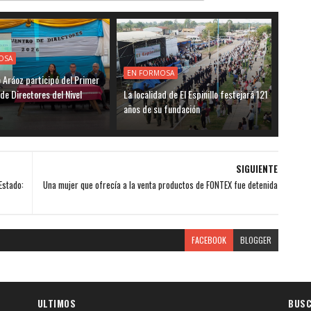
OSA
EN FORMOSA
o Aráoz participó del Primer
de Directores del Nivel
La localidad de El Espinillo festejará 121
años de su fundación
SIGUIENTE
Estado:
Una mujer que ofrecía a la venta productos de FONTEX fue detenida
FACEBOOK
BLOGGER
ULTIMOS
BUSC