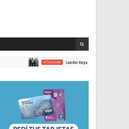
Lourdes Vargas juró como concejal por el Justicialis
ACTUALIDAD