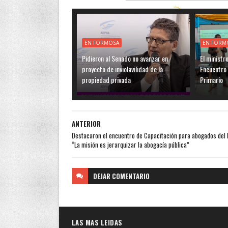
EN FORMOSA
EN FORM
Pidieron al Senado no avanzar en
El ministr
proyecto de inviolavilidad de la
Encuentro 
propiedad privada
Primario
ANTERIOR
Destacaron el encuentro de Capacitación para abogados del 
“La misión es jerarquizar la abogacía pública”
DEJAR
COMENTARIO
LAS MAS LEIDAS