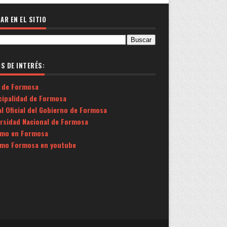
AR EN EL SITIO
OS DE INTERÉS:
 de Formosa
cipalidad de Formosa
l Oficial del Gobierno de Formosa
ersidad Nacional de Formosa
smo en Formosa
smo Formosa en youtube