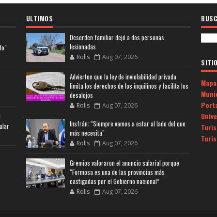
ULTIMOS
BUSC
Desorden familiar dejó a dos personas
lesionadas
do"
Rolls
Aug 07, 2026
SITI
Advierten que la ley de inviolabilidad privada
Mapa
limita los derechos de los inquilinos y facilita los
Muni
desalojos
Porta
Rolls
Aug 07, 2026
Univ
l
Insfrán: “Siempre vamos a estar al lado del que
ular
Turi
más necesita”
Turi
Rolls
Aug 07, 2026
Gremios valoraron el anuncio salarial porque
“Formosa es una de las provincias más
castigadas por el Gobierno nacional”
Rolls
Aug 07, 2026