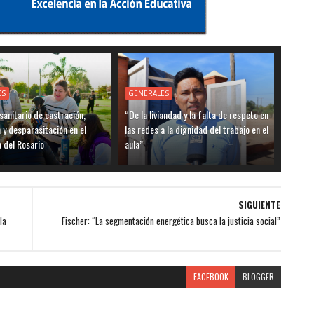
ES
GENERALES
sanitario de castración,
“De la liviandad y la falta de respeto en
 y desparasitación en el
las redes a la dignidad del trabajo en el
a del Rosario
aula”
SIGUIENTE
la
Fischer: “La segmentación energética busca la justicia social”
FACEBOOK
BLOGGER