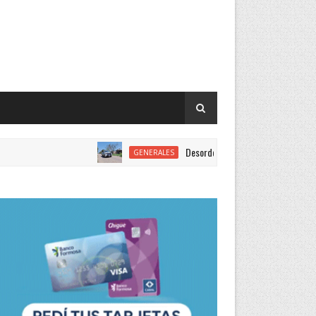
Desorden familiar dejó a dos personas lesionad
GENERALES