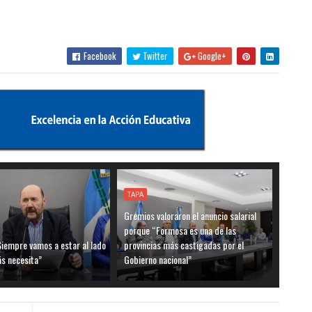
Facebook
Twitter
Google+
TAPA
Gremios valoraron el anuncio salarial
porque “Formosa es una de las
Siempre vamos a estar al lado
provincias más castigadas por el
ás necesita”
Gobierno nacional”