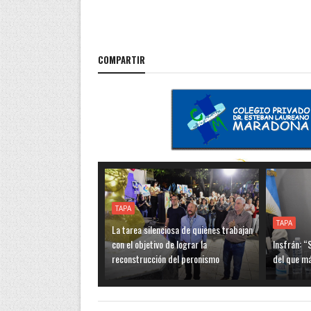
COMPARTIR
TAPA
TAPA
La tarea silenciosa de quienes trabajan
con el objetivo de lograr la
Insfrán: “
reconstrucción del peronismo
del que m