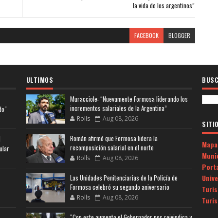
la vida de los argentinos”
FACEBOOK
BLOGGER
ULTIMOS
BUSC
Muracciole: “Nuevamente Formosa liderando los
incrementos salariales de la Argentina”
do"
Rolls
Aug 08, 2026
SITI
Román afirmó que Formosa lidera la
l
Mapa
recomposición salarial en el norte
ular
Muni
Rolls
Aug 08, 2026
Porta
Univ
Las Unidades Penitenciarias de la Policía de
Formosa celebró su segundo aniversario
Turi
Rolls
Aug 08, 2026
Turi
“Con este aumento el Gobernador nos reivindica y