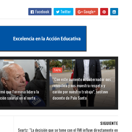
Facebook
Twitter
Google+
TAPA
“Con este aumento el Gobernador nos
reivindica y nos muestra respeto y
rmó que Formosa lidera la
cariño por nuestro trabajo”, sostuvo
ión salarial en el norte
docente de Palo Santo
SIGUIENTE
Svartz: “La decisión que se tome con el FMI influye directamente en