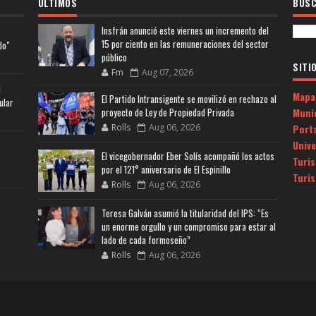
ULTIMOS
BUSC
Insfrán anunció este viernes un incremento del
15 por ciento en las remuneraciones del sector
do"
público
SITI
Fm
Aug 07, 2026
l
Mapa
El Partido Intransigente se movilizó en rechazo al
ular
Muni
proyecto de Ley de Propiedad Privada
Porta
Rolls
Aug 06, 2026
Univ
El vicegobernador Eber Solís acompañó los actos
Turi
por el 121° aniversario de El Espinillo
Turi
Rolls
Aug 06, 2026
Teresa Galván asumió la titularidad del IPS: “Es
un enorme orgullo y un compromiso para estar al
lado de cada formoseño”
Rolls
Aug 06, 2026