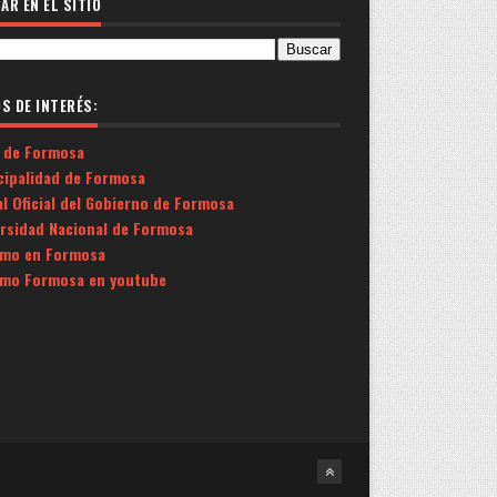
AR EN EL SITIO
OS DE INTERÉS:
 de Formosa
cipalidad de Formosa
l Oficial del Gobierno de Formosa
ersidad Nacional de Formosa
smo en Formosa
smo Formosa en youtube