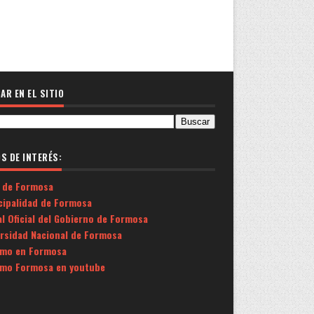
AR EN EL SITIO
OS DE INTERÉS:
 de Formosa
cipalidad de Formosa
l Oficial del Gobierno de Formosa
ersidad Nacional de Formosa
smo en Formosa
smo Formosa en youtube