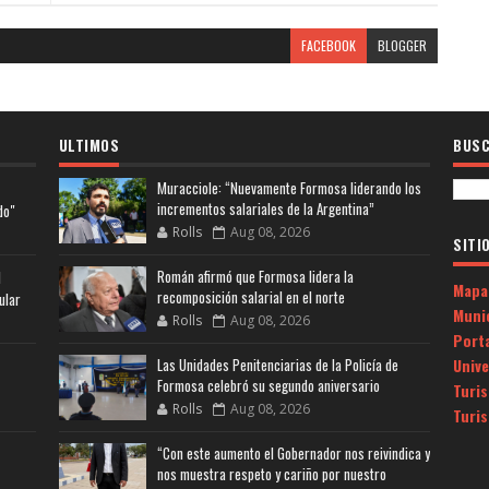
FACEBOOK
BLOGGER
ULTIMOS
BUSC
Muracciole: “Nuevamente Formosa liderando los
incrementos salariales de la Argentina”
do"
Rolls
Aug 08, 2026
SITI
Román afirmó que Formosa lidera la
l
Mapa
recomposición salarial en el norte
ular
Muni
Rolls
Aug 08, 2026
Porta
Univ
Las Unidades Penitenciarias de la Policía de
Formosa celebró su segundo aniversario
Turi
Rolls
Aug 08, 2026
Turi
“Con este aumento el Gobernador nos reivindica y
nos muestra respeto y cariño por nuestro