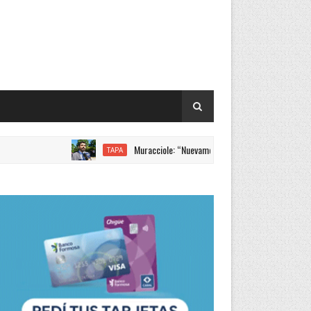
Muracciole: “Nuevamente Formosa liderando los incrementos s
TAPA