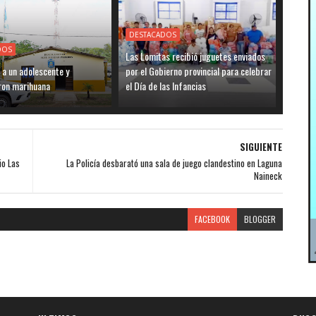
DESTACADOS
DOS
Las Lomitas recibió juguetes enviados
 a un adolescente y
por el Gobierno provincial para celebrar
ron marihuana
el Día de las Infancias
SIGUIENTE
io Las
La Policía desbarató una sala de juego clandestino en Laguna
Naineck
FACEBOOK
BLOGGER