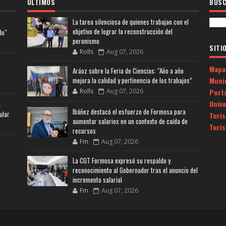
ULTIMOS
BUSC
La tarea silenciosa de quienes trabajan con el
objetivo de lograr la reconstrucción del
do"
peronismo
SITI
Rolls
Aug 07, 2026
Mapa
Aráoz sobre la Feria de Ciencias: “Año a año
Muni
mejora la calidad y pertinencia de los trabajos”
Porta
Rolls
Aug 07, 2026
Univ
l
Ibáñez destacó el esfuerzo de Formosa para
ular
Turi
aumentar salarios en un contexto de caída de
Turi
recursos
Fm
Aug 07, 2026
La CGT Formosa expresó su respaldo y
reconocimiento al Gobernador tras el anuncio del
incremento salarial
Fm
Aug 07, 2026