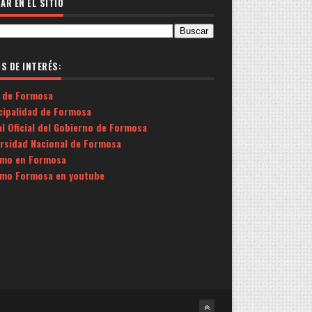
AR EN EL SITIO
OS DE INTERÉS:
 de Formosa
cipalidad de Formosa
l Oficial del Gobierno de Formosa
ersidad Nacional de Formosa
smo en Formosa
smo Formosa en youtube