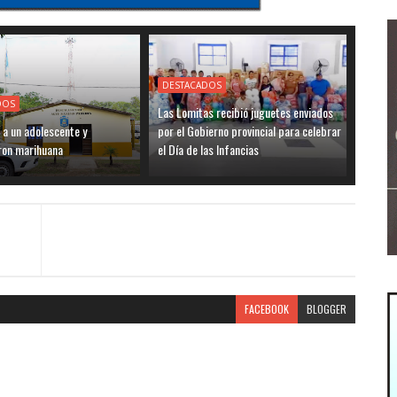
DESTACADOS
DOS
Las Lomitas recibió juguetes enviados
 a un adolescente y
por el Gobierno provincial para celebrar
ron marihuana
el Día de las Infancias
FACEBOOK
BLOGGER