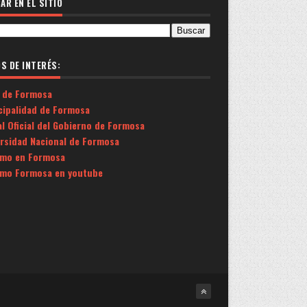
AR EN EL SITIO
OS DE INTERÉS:
 de Formosa
cipalidad de Formosa
l Oficial del Gobierno de Formosa
ersidad Nacional de Formosa
smo en Formosa
smo Formosa en youtube