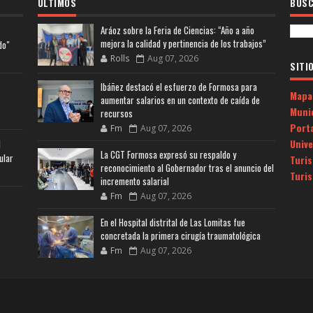
ULTIMOS
BUSC
Aráoz sobre la Feria de Ciencias: “Año a año
mejora la calidad y pertinencia de los trabajos”
do"
Rolls
Aug 07, 2026
SITI
Ibáñez destacó el esfuerzo de Formosa para
Mapa
aumentar salarios en un contexto de caída de
Muni
recursos
Porta
Fm
Aug 07, 2026
Univ
l
La CGT Formosa expresó su respaldo y
ular
Turi
reconocimiento al Gobernador tras el anuncio del
Turi
incremento salarial
Fm
Aug 07, 2026
En el Hospital distrital de Las Lomitas fue
concretada la primera cirugía traumatológica
Fm
Aug 07, 2026